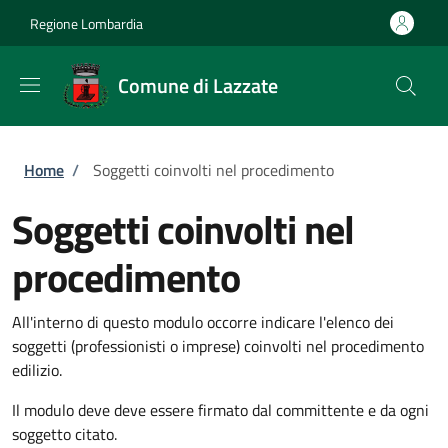
Salta al contenuto principale
Skip to footer content
Regione Lombardia
Comune di Lazzate
Briciole di pane
Home
/
Soggetti coinvolti nel procedimento
Soggetti coinvolti nel
procedimento
All'interno di questo modulo occorre indicare l'elenco dei
soggetti (professionisti o imprese) coinvolti nel procedimento
edilizio.
Il modulo deve deve essere firmato dal committente e da ogni
soggetto citato.