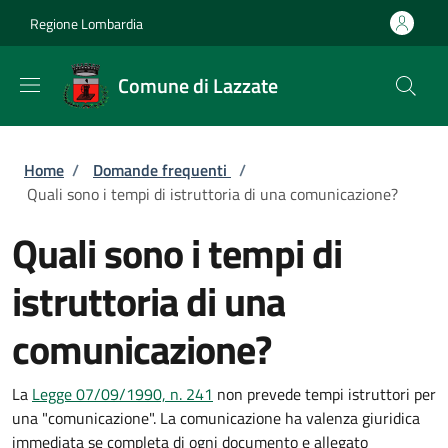
Salta al contenuto principale
Skip to footer content
Regione Lombardia
Comune di Lazzate
Briciole di pane
Home
/
Domande frequenti
/
Quali sono i tempi di istruttoria di una comunicazione?
Quali sono i tempi di
istruttoria di una
comunicazione?
La
Legge 07/09/1990, n. 241
non prevede tempi istruttori per
una "comunicazione". La comunicazione ha valenza giuridica
immediata se completa di ogni documento e allegato