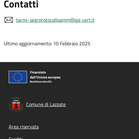
Contatti
tarmi-segrprotocolloamm@ga-cert.it
Ultimo aggiornamento: 10 Febbraio 2025
Comune di Lazzate
Footer menu
Area riservata