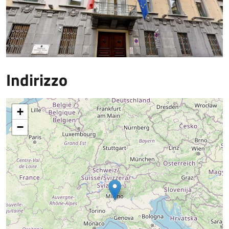
Indirizzo
+
−