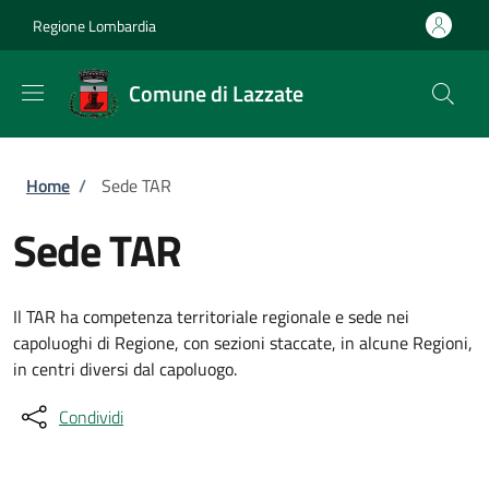
Salta al contenuto principale
Skip to footer content
Regione Lombardia
Comune di Lazzate
Briciole di pane
Home
/
Sede TAR
Sede TAR
Il TAR ha competenza territoriale regionale e sede nei
capoluoghi di Regione, con sezioni staccate, in alcune Regioni,
in centri diversi dal capoluogo.
Condividi