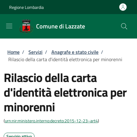
Salta al contenuto principale
Skip to footer content
Regione Lombardia
Comune di Lazzate
Briciole di pane
Home
/
Servizi
/
Anagrafe e stato civile
/
Rilascio della carta d'identità elettronica per minorenni
Rilascio della carta
d'identità elettronica per
minorenni
(
urn:nir:ministero.interno:decreto:2015-12-23~art4
)
Servizio attivo