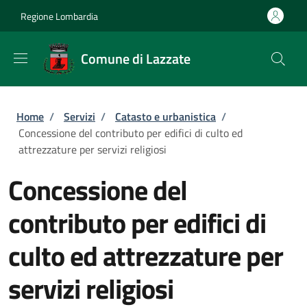
Salta al contenuto principale
Skip to footer content
Regione Lombardia
Comune di Lazzate
Briciole di pane
Home
/
Servizi
/
Catasto e urbanistica
/
Concessione del contributo per edifici di culto ed
attrezzature per servizi religiosi
Concessione del
contributo per edifici di
culto ed attrezzature per
servizi religiosi