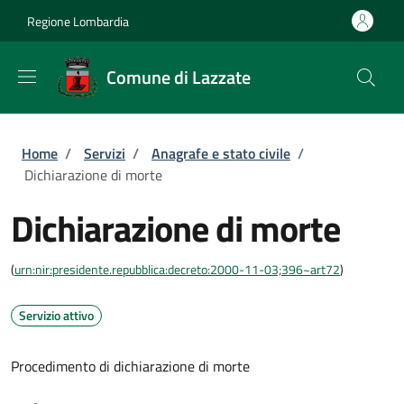
Salta al contenuto principale
Skip to footer content
Regione Lombardia
Comune di Lazzate
Briciole di pane
Home
/
Servizi
/
Anagrafe e stato civile
/
Dichiarazione di morte
Dichiarazione di morte
(
urn:nir:presidente.repubblica:decreto:2000-11-03;396~art72
)
Servizio attivo
Procedimento di dichiarazione di morte