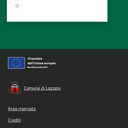
Valuta 1 stelle su 5
Comune di Lazzate
Footer menu
Area riservata
Crediti