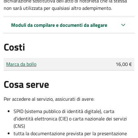
dichiarazione sostitutiva dell’atto di notorietà che la stessa
non sarà utilizzata per qualsiasi altro adempimento.
Moduli da compilare e documenti da allegare
Costi
Tipo di pagamento
Importo
Marca da bollo
16,00 €
Cosa serve
Per accedere al servizio, assicurati di avere:
SPID (sistema pubblico di identità digitale), carta
d’identità elettronica (CIE) o carta nazionale dei servizi
(CNS)
tutta la documentazione prevista per la presentazione