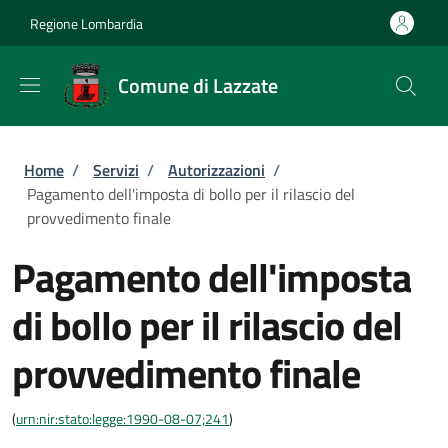
Salta al contenuto principale
Skip to footer content
Regione Lombardia
Comune di Lazzate
Briciole di pane
Home
/
Servizi
/
Autorizzazioni
/
Pagamento dell'imposta di bollo per il rilascio del
provvedimento finale
Pagamento dell'imposta
di bollo per il rilascio del
provvedimento finale
(
urn:nir:stato:legge:1990-08-07;241
)